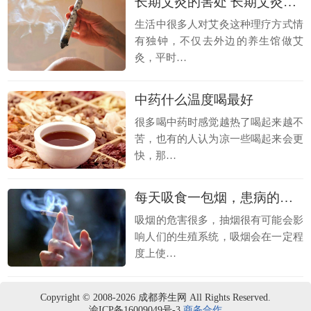
长期艾灸的害处 长期艾灸的好处
生活中很多人对艾灸这种理疗方式情
有独钟，不仅去外边的养生馆做艾
灸，平时…
中药什么温度喝最好
很多喝中药时感觉越热了喝起来越不
苦，也有的人认为凉一些喝起来会更
快，那…
每天吸食一包烟，患病的概率增加50%！
吸烟的危害很多，抽烟很有可能会影
响人们的生殖系统，吸烟会在一定程
度上使…
Copyright © 2008-2026 成都养生网 All Rights Reserved.
渝ICP备16009049号-3
商务合作