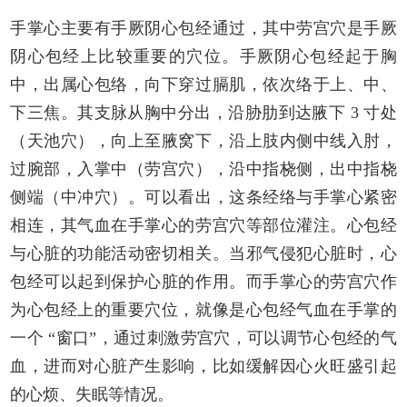
手掌心主要有手厥阴心包经通过，其中劳宫穴是手厥
阴心包经上比较重要的穴位。手厥阴心包经起于胸
中，出属心包络，向下穿过膈肌，依次络于上、中、
下三焦。其支脉从胸中分出，沿胁肋到达腋下 3 寸处
（天池穴），向上至腋窝下，沿上肢内侧中线入肘，
过腕部，入掌中（劳宫穴），沿中指桡侧，出中指桡
侧端（中冲穴）。可以看出，这条经络与手掌心紧密
相连，其气血在手掌心的劳宫穴等部位灌注。心包经
与心脏的功能活动密切相关。当邪气侵犯心脏时，心
包经可以起到保护心脏的作用。而手掌心的劳宫穴作
为心包经上的重要穴位，就像是心包经气血在手掌的
一个 “窗口”，通过刺激劳宫穴，可以调节心包经的气
血，进而对心脏产生影响，比如缓解因心火旺盛引起
的心烦、失眠等情况。